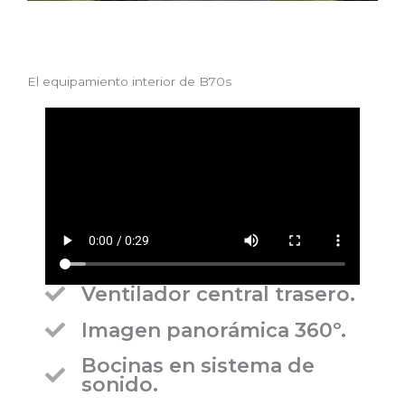
El equipamiento interior de B70s
Ventilador central trasero.
Imagen panorámica 360º.
Bocinas en sistema de
sonido.