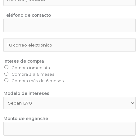
o
m
b
Teléfono de contacto
r
e
y
A
E
p
m
e
a
l
i
Interes de compra
l
l
Compra inmediata
i
*
Compra 3 a 6 meses
d
Compra más de 6 meses
o
Modelo de intereses
Monto de enganche