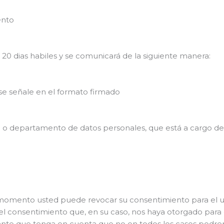
ento
n 20 dias habiles y se comunicará de la siguiente manera:
 se señale en el formato firmado
 o departamento de datos personales, que está a cargo de d
omento usted puede revocar su consentimiento para el us
 consentimiento que, en su caso, nos haya otorgado para e
nte que tenga en cuenta que no en todos los casos podrem