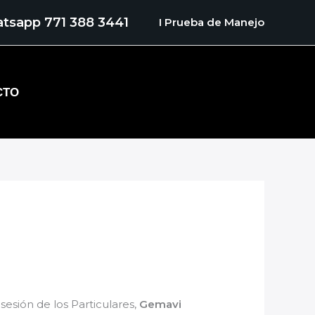
tsapp 771 388 3441
I
Prueba de Manejo
CTO
esión de los Particulares,
Gemavi