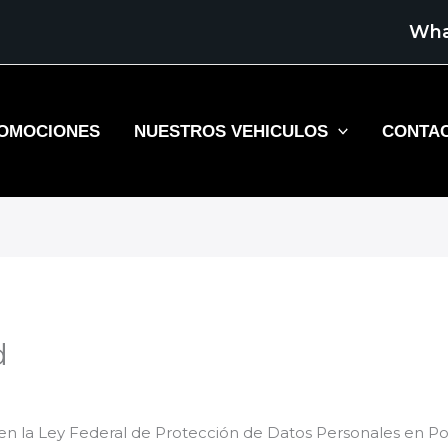
Wha
OMOCIONES
NUESTROS VEHICULOS
CONTA
d
n la Ley Federal de Protección de Datos Personales en Pos